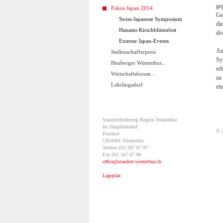
ge
Fokus Japan 2014
Ge
Swiss-Japanese Symposium
di
Hanami-Kirschblütenfest
di
Externe Japan-Events
Au
Stellenschafferpreis
Sy
Heuberger Winterthur...
er
Wirtschaftsforum...
zu
Lehrlingsdorf
ein
Standortförderung Region Winterthur
Im Hauptbahnhof
© 2
Postfach
CH-8401 Winterthur
Telefon 052 267 67 97
Fax 052 267 67 98
office@
standort-winterthur.ch
Lageplan