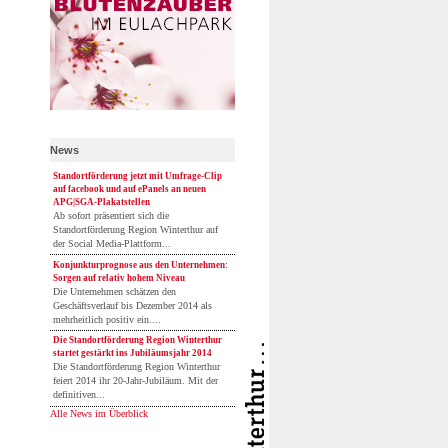
News
Standortförderung jetzt mit Umfrage-Clip
auf facebook und auf ePanels an neuen
APG|SGA-Plakatstellen
Ab sofort präsentiert sich die
Standortförderung Region Winterthur auf
der Social Media-Plattform...
Konjunkturprognose aus den Unternehmen:
Sorgen auf relativ hohem Niveau
Die Unternehmen schätzen den
Geschäftsverlauf bis Dezember 2014 als
mehrheitlich positiv ein....
Die Standortförderung Region Winterthur
startet gestärkt ins Jubiläumsjahr 2014
Die Standortförderung Region Winterthur
feiert 2014 ihr 20-Jahr-Jubiläum. Mit der
definitiven...
Alle News im Überblick