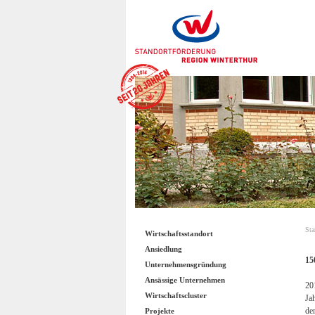
Sta
Wirtschaftsstandort
Ansiedlung
15
Unternehmensgründung
Ansässige Unternehmen
20
Wirtschaftscluster
Ja
de
Projekte