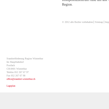
Region.
© 2012 alle Rechte vorbehalten
Sitemap
Imp
Standortförderung Region Winterthur
Im Hauptbahnhof
Postfach
CH-8401 Winterthur
Telefon 052 267 67 97
Fax 052 267 67 98
office@
standort-winterthur.ch
Lageplan