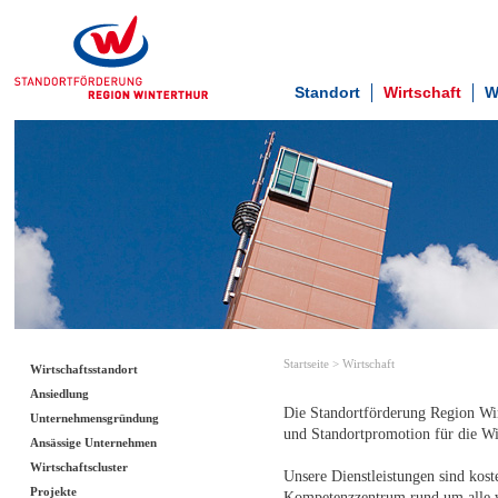
Standort
Wirtschaft
W
Startseite
>
Wirtschaft
Wirtschaftsstandort
Ansiedlung
Die Standortförderung Region Win
Unternehmensgründung
und Standortpromotion für die Wir
Ansässige Unternehmen
Wirtschaftscluster
Unsere Dienstleistungen sind kost
Projekte
Kompetenzzentrum rund um alle wi