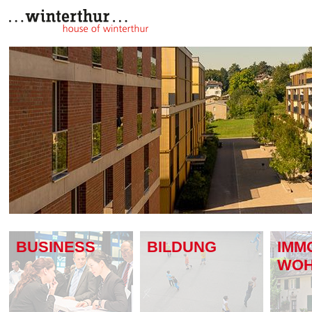
Home
Suche
Kontakt
BUSINESS
BILDUNG
IMM
WO