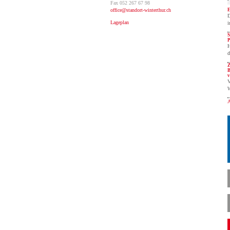
Fax 052 267 67 98
E
office@
standort-winterthur.ch
D
Lageplan
i
S
P
H
d
Z
B
v
V
W
A