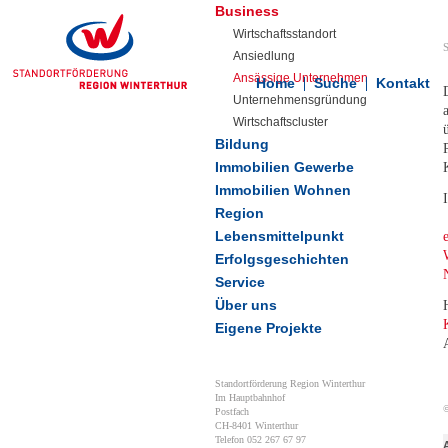
Business
Wirtschaftsstandort
S
Ansiedlung
Ansässige Unternehmen
Home
Suche
Kontakt
Unternehmensgründung
Wirtschaftscluster
Bildung
Immobilien Gewerbe
Immobilien Wohnen
Region
Lebensmittelpunkt
Erfolgsgeschichten
Service
Über uns
Eigene Projekte
Standortförderung Region Winterthur
Im Hauptbahnhof
©
Postfach
CH-8401 Winterthur
Telefon 052 267 67 97