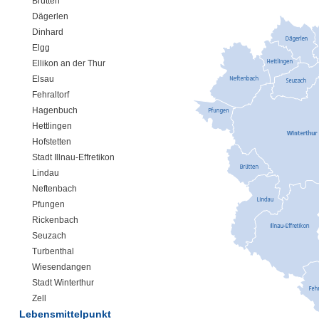
Brütten
Dägerlen
Dinhard
Elgg
Ellikon an der Thur
Elsau
Fehraltorf
Hagenbuch
Hettlingen
Hofstetten
Stadt Illnau-Effretikon
Lindau
Neftenbach
Pfungen
Rickenbach
Seuzach
Turbenthal
Wiesendangen
Stadt Winterthur
Zell
Lebensmittelpunkt