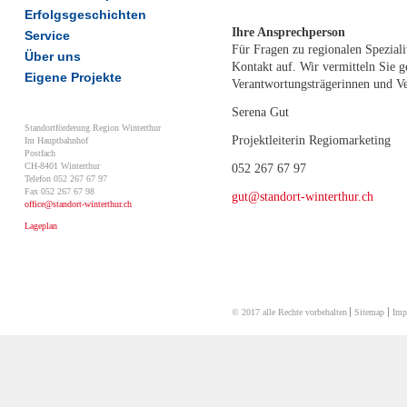
Erfolgsgeschichten
Ihre Ansprechperson
Service
Für Fragen zu regionalen Spezial
Über uns
Kontakt auf. Wir vermitteln Sie g
Eigene Projekte
Verantwortungsträgerinnen und Ve
Serena Gut
Standortförderung Region Winterthur
Projektleiterin Regiomarketing
Im Hauptbahnhof
Postfach
CH-8401 Winterthur
052 267 67 97
Telefon 052 267 67 97
Fax 052 267 67 98
gut@
standort-winterthur.ch
office@
standort-winterthur.ch
Lageplan
© 2017 alle Rechte vorbehalten
Sitemap
Imp