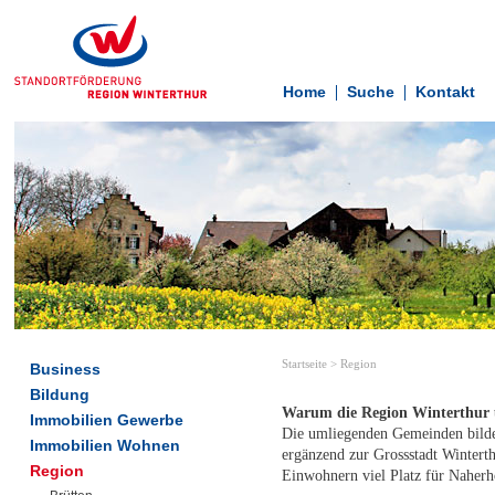
Home
Suche
Kontakt
Startseite
>
Region
Business
Bildung
Warum die Region Winterthur u
Immobilien Gewerbe
Die umliegenden Gemeinden bilde
Immobilien Wohnen
ergänzend zur Grossstadt Winter
Region
Einwohnern viel Platz für Naherho