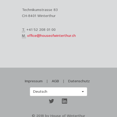
Technikumstrasse 83
CH-8401 Winterthur
T:
+41 52 208 01 00
M:
office@houseofwinterthur.ch
Impressum
|
AGB
|
Datenschutz
Deutsch
© 2018 by House of Winterthur